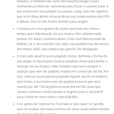
minutos, e também não curte introduções longas. Esses
elementos podem ser suficientes para fazer o ouvinte pular a
sua música em uma playlist ou pausar o play. Isso não significa
que você deva abolir essas práticas nas composições para EPs
e álbuns. Elas só não fazem sentido para singles.
Construa um cronograma de ações que leve em conta o
tempo para distribuição da sua música. Não adianta nada
pensar em datas comemorativas, como Dia Internacional da
Mulher, se o seu trabalho não subir nas plataformas de música
em tempo hábil. Isso matará seu gancho de divulgação.
O mercado atual foca em playlists. Então, definida a forma do
seu single, é importante localizar playlists-chave para tentar a
inclusão da sua música. Vale ressaltar que nem sempre a
audição que vem de playlists resulta em conversão de fãs. Por
isso, valorize as pequenas playlists! Aquele seu fã verdadeiro
que incluiu a sua música em um playlist pessoal que será
ouvida por até 100 seguidores acarreta em fãs reais que
curtem conhecer novas bandas e migram para o seu perfil
para conhecer mais sobre o seu trabalho.
Crie ações de “estreia” no YouTube e “pre-save” no Spotify.
Isso irá resultar em mais inscritos em seus canais antes mesmo