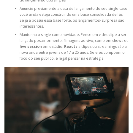
do lançamento dos singles.
Anuncie previamente a data de lançamento do seu single caso
você ainda esteja construindo uma base consolidada de fãs.
Se já a possui essa base forte, os lançamentos- surpresa são
interessantes.
Mantenha o single como novidade. Pense em videoclipe a ser
lançado posteriormente, filmagens ao vivo, como em shows ou
live session
em estúdio.
Reacts
a clipes ou streamings são a
nova onda entre jovens de 17 a 25 anos. Se eles compõem o
foco do seu público, é legal pensar na estratégia.