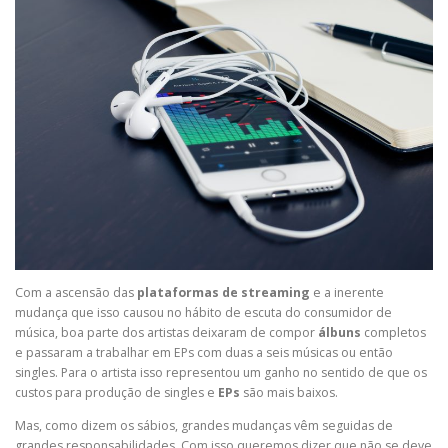
Com a ascensão das
plataformas de streaming
e a inerente
mudança que isso causou no hábito de escuta do consumidor de
música, boa parte dos artistas deixaram de compor
álbuns
completos
e passaram a trabalhar em EPs com duas a seis músicas ou então
singles. Para o artista isso representou um ganho no sentido de que os
custos para produção de singles e
EPs
são mais baixos.
Mas, como dizem os sábios, grandes mudanças vêm seguidas de
grandes responsabilidades. Com isso queremos dizer que não se deve