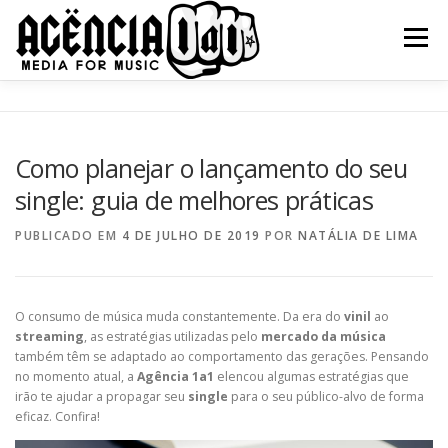
Pular
para
Menu
o
conteúdo
QUEM SOMOS
SERVIÇOS
NOSSOS CLIENTES
Como planejar o lançamento do seu
single: guia de melhores práticas
BLOG
CONTATO
PUBLICADO EM
4 DE JULHO DE 2019
POR
NATÁLIA DE LIMA
O consumo de música muda constantemente. Da era do
vinil
ao
streaming
, as estratégias utilizadas pelo
mercado da música
também têm se adaptado ao comportamento das gerações. Pensando
no momento atual, a
Agência 1a1
elencou algumas estratégias que
irão te ajudar a propagar seu
single
para o seu público-alvo de forma
eficaz. Confira!