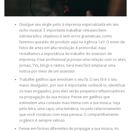
Divulgue seu single junto à imprensa especializada em seu
nicho musical. É importante trabalhar releases bem
estruturados, objetivos e sem erros gramaticais, como
fazemos questão de produzir aqui na Agência 1a1! O envio de
fotos de artes em alta resolução é primordial. Aqui
ressaltamos a importância do trabalho do assessor de
imprensa. Esse profissional já possui uma relação com os sites,
jornais, TVs, blogs e rádios. Será mais fácil emplacar uma
notícia por meio de um assessor.
Trabalhe gatilhos que envolvam o seu fã. O seu fã é o seu
maior divulgador, por isso é importante conhecê-lo, identificar
os mais engajados, pois eles serão pequenos influenciadores
na propagação da sua música. Pense em gatilhos que
estimulem uma conexão mais íntima com a sua música. Seja
pela letra, uma capa, uma temática, ou pelo relacionamento
que você construiu com essa pessoa. O compartilhamento
orgânico é sempre valioso.
Pense em formas diferentes de propagar a sua música. As