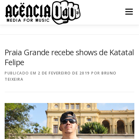
Pular
para
Menu
o
conteúdo
QUEM SOMOS
SERVIÇOS
NOSSOS CLIENTES
Praia Grande recebe shows de Katatal
Felipe
BLOG
CONTATO
PUBLICADO EM
2 DE FEVEREIRO DE 2019
POR
BRUNO
TEIXEIRA