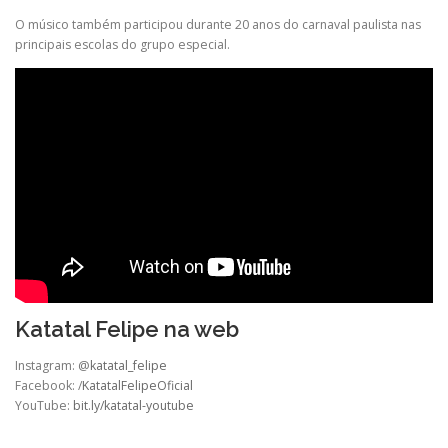
O músico também participou durante 20 anos do carnaval paulista nas
principais escolas do grupo especial.
Katatal Felipe na web
Instagram: @
katatal_felipe
Facebook: /
KatatalFelipeOficial
YouTube:
bit.ly/katatal-youtube