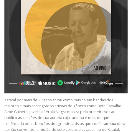
Katatal por mais de 20 anos atuou como músico em bandas dos
maiores e mais consagrados artistas do gênero como Beth Carvalho,
Almir Guineto, Jovelina Pérola Negra mostra pela primeira vez ao
público as canções de sua autoria cuja tarimba é mais do que
confirmada pelas bençãos dos grande artistas que confiaram sua obra
ao não convencional violão de sete cordas e cavaquinho de Katatal.